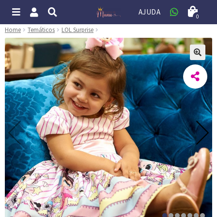
AJUDA
0
Home
Temáticos
LOL Surprise
🔍
1