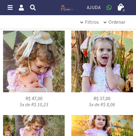
AJUDA
0
Filtros
Ordenar
Padrão
LIMPAR FILTROS
FECHAR
Mais vendidos
Mais amados
Novidades
Mais baratos primeiro
Mais caros primeiro
R$
47,00
R$
37,00
5x de
R$
10,23
5x de
R$
8,06