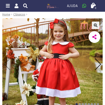
AJUDA
0
Home
Clássicos
🔍
1
2