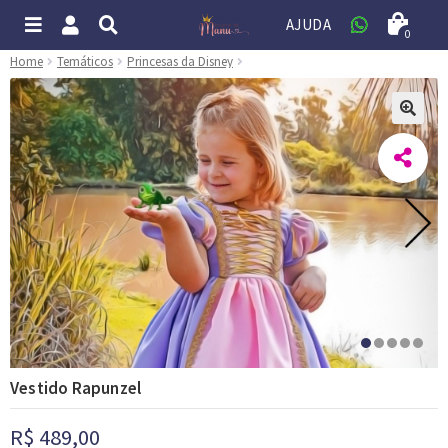
AJUDA
0
Home
Temáticos
Princesas da Disney
🔍
Vestido Rapunzel
R$
489,00